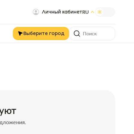
Личный кабинет
RU
Выберите город
вуют
едложения.