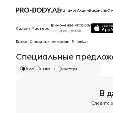
Специальные предложения - Pro-body.ae
Каталог
Акции
Вакансии
О 
Приложение Probody
Салоны
Мастера
всегда под рукой
Главная
Специальные предложения - Pro-body.ae
Специальные предлож
Все
Салоны
Мастера
В д
Следите з