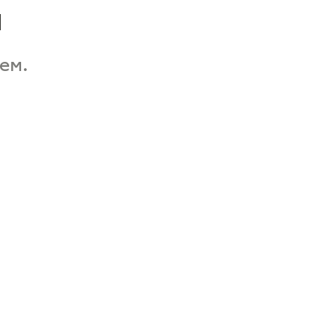
а
ем.