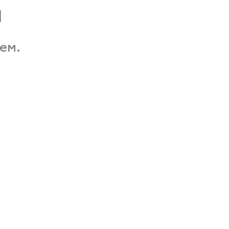
а
ем.