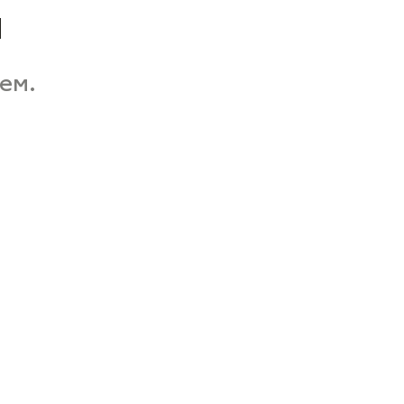
а
ем.