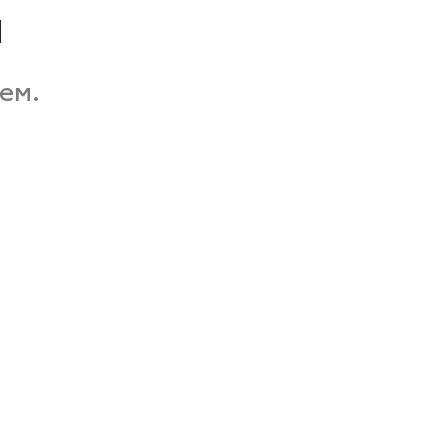
а
ем.